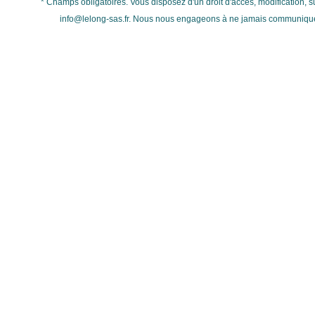
* Champs obligatoires. Vous disposez d'un droit d'accès, modification, su
info@lelong-sas.fr
. Nous nous engageons à ne jamais communiquer